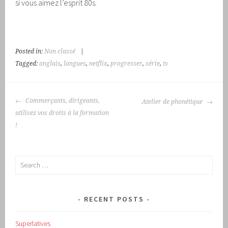
si vous aimez l’esprit 80s.
Posted in:
Non classé
|
Tagged:
anglais
,
langues
,
netflix
,
progresser
,
série
,
tv
POST
Commerçants, dirigeants,
Atelier de phonétique
NAVIGATION
utilisez vos droits à la formation
!
Search
for:
RECENT POSTS
Superlatives