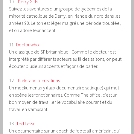
10 –
Derry Girls
Suivez les aventures d’un groupe de lycéennes de la
minorité catholique de Derry, en Irlande du nord dans les
années 90. Le ton est léger malgré une période troublée,
et on adore leur accent !
11-
Doctor who
Un classique de SF britannique ! Comme le docteur est
interprêté par différents acteurs au fil des saisons, on peut
écouter plusieurs accents et façons de parler.
12 –
Parks and recreations
Un mockumentary (faux documentaire satirique) qui met
en scène les fonctionnaires. Comme The office, c’est un
bon moyen de travailler le vocabulaire courant et du
travail en s’amusant.
13-
Ted Lasso
Un documentaire sur un coach de football américain, qui