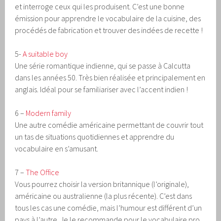
et interroge ceux qui les produisent. C’est une bonne
émission pour apprendre le vocabulaire de la cuisine, des
procédés de fabrication et trouver des indées de recette !
5-
A suitable boy
Une série romantique indienne, qui se passe à Calcutta
dans les années 50. Très bien réalisée et principalement en
anglais. Idéal pour se familiariser avec l’accent indien !
6 –
Modern family
Une autre comédie américaine permettant de couvrir tout
un tas de situations quotidiennes et apprendre du
vocabulaire en s’amusant.
7 –
The Office
Vous pourrez choisir la version britannique (l’originale),
américaine ou australienne (la plus récente). C’est dans
tous les cas une comédie, mais l’humour est différent d’un
pays à l’autre. Je le recommande pour le vocabulaire pro