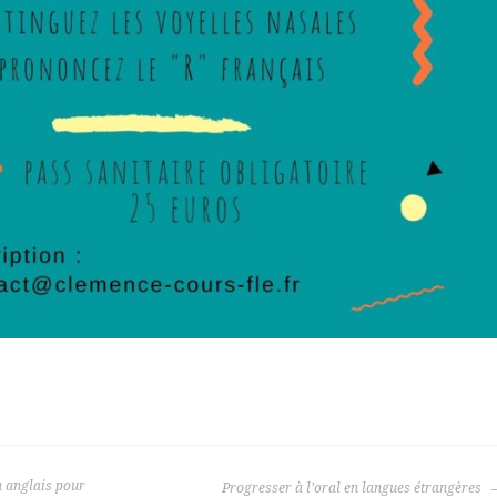
n anglais pour
Progresser à l’oral en langues étrangères